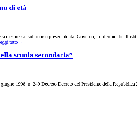
–
delle
no di età
per
Realtà
liberare
Studentesche
la
in
Scuola,
Mobilitazione
l’Università,
i
 è espressa, sul ricorso presentato dal Governo, in riferimento all’istit
Saperi!
In
eggi tutto »
apprendistato
solo
della scuola secondaria”
dopo
il
sedicesimo
anno
di
24 giugno 1998, n. 249 Decreto Decreto del Presidente della Repubblica
età
“Statuto
delle
studentesse
e
degli
studenti
della
scuola
secondaria”