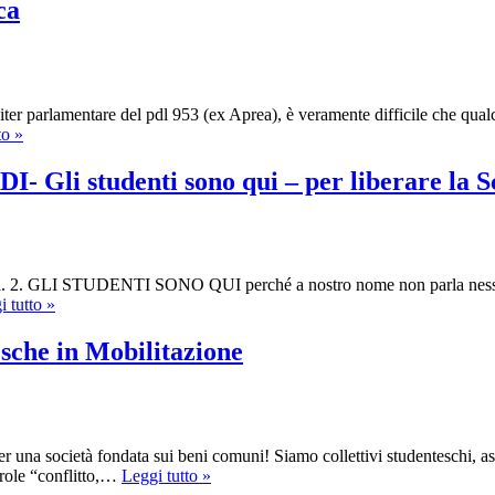
ca
’iter parlamentare del pdl 953 (ex Aprea), è veramente difficile che qua
Blocchiamo
to »
i
nuovi
 studenti sono qui – per liberare la Scuo
tagli
alla
scuola
pubblica
a. 2. GLI STUDENTI SONO QUI perché a nostro nome non parla ne
VENERDI
i tutto »
ALLE
15.00
sche in Mobilitazione
IN
PIAZZALE
LODI-
Gli
studenti
na società fondata sui beni comuni! Siamo collettivi studenteschi, as
sono
Assemblea
arole “conflitto,…
Leggi tutto »
qui
Nazionale