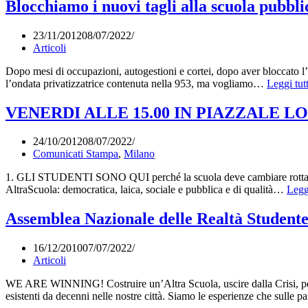
allo
Blocchiamo i nuovi tagli alla scuola pubbli
Studio
–
23/11/2012
08/07/2022
Laboratori
Articoli
per
capire
Dopo mesi di occupazioni, autogestioni e cortei, dopo aver bloccato l
e
l’ondata privatizzatrice contenuta nella 953, ma vogliamo…
Leggi tut
per
cambiare
VENERDI ALLE 15.00 IN PIAZZALE LODI- Gli
24/10/2012
08/07/2022
Comunicati Stampa
,
Milano
1. GLI STUDENTI SONO QUI perché la scuola deve cambiare rott
AltraScuola: democratica, laica, sociale e pubblica e di qualità…
Legg
Assemblea Nazionale delle Realtà Studente
16/12/2010
07/07/2022
Articoli
WE ARE WINNING! Costruire un’Altra Scuola, uscire dalla Crisi, per u
esistenti da decenni nelle nostre città. Siamo le esperienze che sulle p