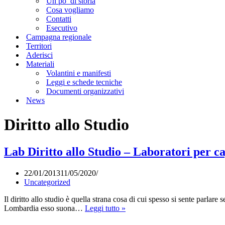
Un po’ di storia
Cosa vogliamo
Contatti
Esecutivo
Campagna regionale
Territori
Aderisci
Materiali
Volantini e manifesti
Leggi e schede tecniche
Documenti organizzativi
News
Diritto allo Studio
Lab Diritto allo Studio – Laboratori per c
22/01/2013
11/05/2020
Uncategorized
Il diritto allo studio è quella strana cosa di cui spesso si sente parlare
Lab
Lombardia esso suona…
Leggi tutto »
Diritto