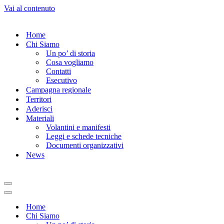
Vai al contenuto
Home
Chi Siamo
Un po’ di storia
Cosa vogliamo
Contatti
Esecutivo
Campagna regionale
Territori
Aderisci
Materiali
Volantini e manifesti
Leggi e schede tecniche
Documenti organizzativi
News
Menu
di
Menu
navigazione
di
Home
navigazione
Chi Siamo