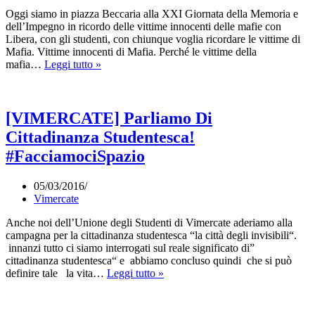
Oggi siamo in piazza Beccaria alla XXI Giornata della Memoria e
dell’Impegno in ricordo delle vittime innocenti delle mafie con
Libera, con gli studenti, con chiunque voglia ricordare le vittime di
Mafia. Vittime innocenti di Mafia. Perché le vittime della
21
mafia…
Leggi tutto »
marzo
–
XXI
Giornata
[VIMERCATE] Parliamo Di
della
Cittadinanza Studentesca!
Memoria
e
#FacciamociSpazio
dell’Impegno
in
05/03/2016
ricordo
Vimercate
delle
vittime
Anche noi dell’Unione degli Studenti di Vimercate aderiamo alla
innocenti
campagna per la cittadinanza studentesca “la città degli invisibili“.
delle
innanzi tutto ci siamo interrogati sul reale significato di”
mafie
cittadinanza studentesca“ e abbiamo concluso quindi che si può
[VIMERCATE]
definire tale la vita…
Leggi tutto »
Parliamo
Di
Cittadinanza