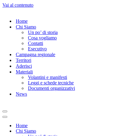
Vai al contenuto
Home
Chi Siamo
Un po’ di storia
Cosa vogliamo
Contatti
Esecutivo
Campagna regionale
Territori
Aderisci
Materiali
Volantini e manifesti
Leggi e schede tecniche
Documenti organizzativi
News
Menu
di
Menu
navigazione
di
Home
navigazione
Chi Siamo