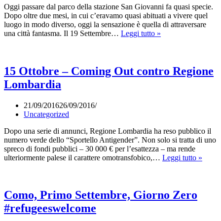
Oggi passare dal parco della stazione San Giovanni fa quasi specie.
Dopo oltre due mesi, in cui c’eravamo quasi abituati a vivere quel
luogo in modo diverso, oggi la sensazione è quella di attraversare
I
una città fantasma. Il 19 Settembre…
Leggi tutto »
75
Giorni
Di
Como
15 Ottobre – Coming Out contro Regione
San
Lombardia
Giovanni
#refugeeswelcome
21/09/2016
26/09/2016
Uncategorized
Dopo una serie di annunci, Regione Lombardia ha reso pubblico il
numero verde dello “Sportello Antigender”. Non solo si tratta di uno
spreco di fondi pubblici – 30 000 € per l’esattezza – ma rende
15
ulteriormente palese il carattere omotransfobico,…
Leggi tutto »
Ottob
–
Comi
Out
Como, Primo Settembre, Giorno Zero
contr
#refugeeswelcome
Regio
Lomba