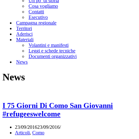
Un po’ di storia
Cosa vogliamo
Contatti
Esecutivo
Campagna regionale
Territori
Aderisci
Materiali
Volantini e manifesti
Leggi e schede tecniche
Documenti organizzativi
News
News
I 75 Giorni Di Como San Giovanni
#refugeeswelcome
23/09/2016
23/09/2016
Articoli
,
Como