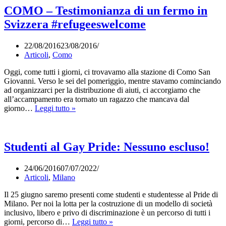
Pratica
COMO – Testimonianza di un fermo in
L’Antifascismo
Svizzera #refugeeswelcome
Tutti
I
Giorni
22/08/2016
23/08/2016
#refugeeswelcome
Articoli
,
Como
Oggi, come tutti i giorni, ci trovavamo alla stazione di Como San
Giovanni. Verso le sei del pomeriggio, mentre stavamo cominciando
ad organizzarci per la distribuzione di aiuti, ci accorgiamo che
all’accampamento era tornato un ragazzo che mancava dal
COMO
giorno…
Leggi tutto »
–
Testimonianza
di
un
Studenti al Gay Pride: Nessuno escluso!
fermo
in
24/06/2016
07/07/2022
Svizzera
Articoli
,
Milano
#refugeeswelcome
Il 25 giugno saremo presenti come studenti e studentesse al Pride di
Milano. Per noi la lotta per la costruzione di un modello di società
inclusivo, libero e privo di discriminazione è un percorso di tutti i
Studenti
giorni, percorso di…
Leggi tutto »