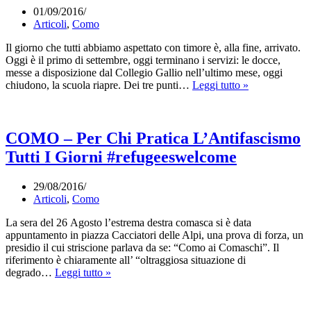
01/09/2016
Articoli
,
Como
Il giorno che tutti abbiamo aspettato con timore è, alla fine, arrivato.
Oggi è il primo di settembre, oggi terminano i servizi: le docce,
messe a disposizione dal Collegio Gallio nell’ultimo mese, oggi
Como,
chiudono, la scuola riapre. Dei tre punti…
Leggi tutto »
Primo
Settembre,
Giorno
Zero
COMO – Per Chi Pratica L’Antifascismo
#refugeeswel
Tutti I Giorni #refugeeswelcome
29/08/2016
Articoli
,
Como
La sera del 26 Agosto l’estrema destra comasca si è data
appuntamento in piazza Cacciatori delle Alpi, una prova di forza, un
presidio il cui striscione parlava da se: “Como ai Comaschi”. Il
riferimento è chiaramente all’ “oltraggiosa situazione di
COMO
degrado…
Leggi tutto »
–
Per
Chi