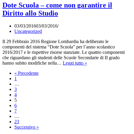
Studentesca!
Dote Scuola – come non garantire il
#FacciamociSpazio
Diritto allo Studio
03/03/2016
03/03/2016
Uncategorized
Il 29 Febbraio 2016 Regione Lombardia ha deliberato le
componenti del sistema “Dote Scuola” per l’anno scolastico
2016/2017 e le rispettive risorse stanziate. Le quattro componenti
che riguardano gli studenti delle Scuole Secondarie di II grado
Dote
hanno subito modifiche nella…
Leggi tutto »
Scuola
« Precedente
–
1
come
…
non
3
garantire
4
il
5
Diritto
6
allo
7
Studio
…
23
Successivo »