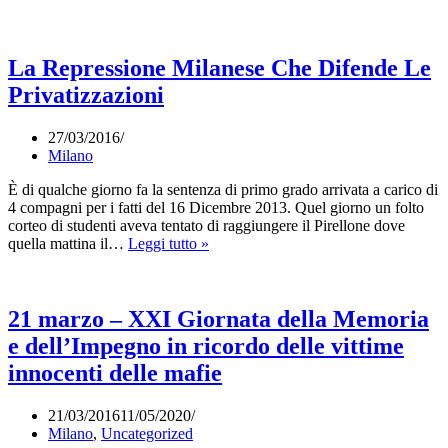
al
Gay
Pride:
Nessuno
La Repressione Milanese Che Difende Le
escluso!
Privatizzazioni
27/03/2016
Milano
È di qualche giorno fa la sentenza di primo grado arrivata a carico di
4 compagni per i fatti del 16 Dicembre 2013. Quel giorno un folto
corteo di studenti aveva tentato di raggiungere il Pirellone dove
La
quella mattina il…
Leggi tutto »
Repressione
Milanese
Che
Difende
21 marzo – XXI Giornata della Memoria
Le
e dell’Impegno in ricordo delle vittime
Privatizzazioni
innocenti delle mafie
21/03/2016
11/05/2020
Milano
,
Uncategorized